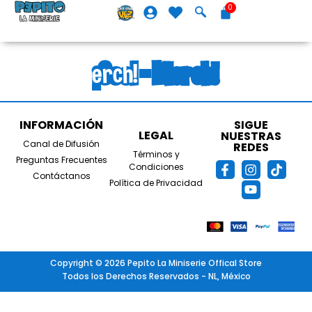
¡Cool - Merch!
¡Cool - Merch!
INFORMACIÓN
SIGUE
LEGAL
NUESTRAS
Canal de Difusión
REDES
Términos y
Preguntas Frecuentes
Condiciones
Contáctanos
Política de Privacidad
Copyright © 2026 Pepito La Miniserie Offical Store
Todos los Derechos Reservados - NL, México