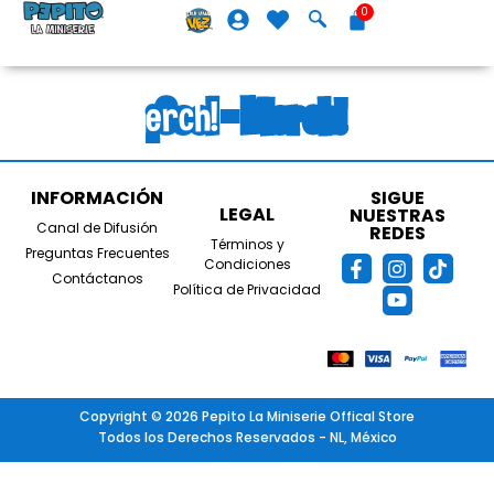
¡Cool - Merch!
¡Cool - Merch!
INFORMACIÓN
SIGUE
LEGAL
NUESTRAS
Canal de Difusión
REDES
Términos y
Preguntas Frecuentes
Condiciones
Contáctanos
Política de Privacidad
Copyright © 2026 Pepito La Miniserie Offical Store
Todos los Derechos Reservados - NL, México