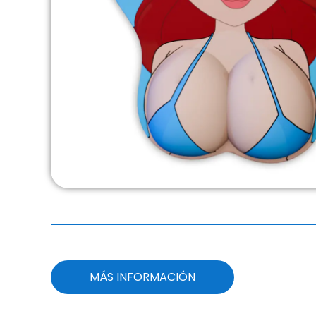
Mouse Pad con curvas… y carácter.
MÁS INFORMACIÓN
Ergonómico, divertido y prohibido para la oficina